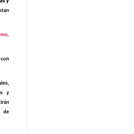
as y
stan
ómo,
 con
les,
es y
irán
s de