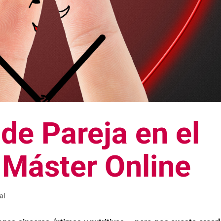
de Pareja en el
 Máster Online
al