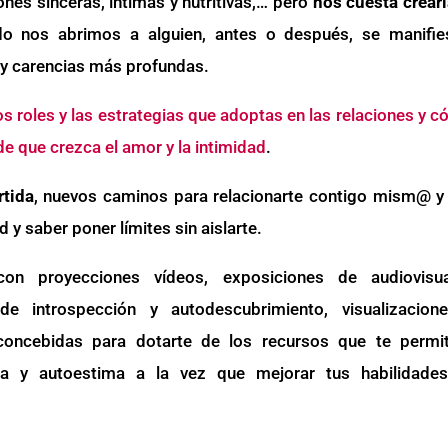
nes sinceras, íntimas y nutritivas,… pero
nos cuesta crearl
do nos abrimos a alguien, antes o después, se manifie
 y carencias más profundas.
os roles y las estrategias que adoptas en las relaciones y c
de que crezca el amor y la intimidad
.
tida
, nuevos caminos para relacionarte contigo mism@ y
 y saber poner límites sin aislarte.
con proyecciones vídeos, exposiciones de audiovisua
 de introspección y autodescubrimiento, visualizacion
concebidas para dotarte de los recursos que te permit
za y autoestima a la vez que mejorar tus habilidade