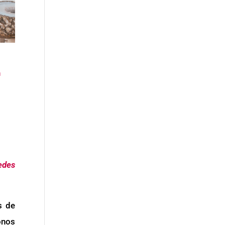
–
edes
s de
onos