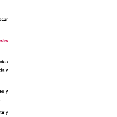
acar
arles
cias
ia y
es y
.
ir y